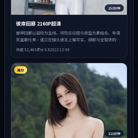
152分钟
彼岸回廊 2160P超清
彼岸回廊以冒险为主线，将现实议题与类型元素结合。导演
克里斯托弗·诺兰在镜头语言上偏写实，胡歌与全智贤的对
手戏张力十足，情感层次丰富。
热度
52,463
评分
8.8
2022-12-09
高分
111分钟