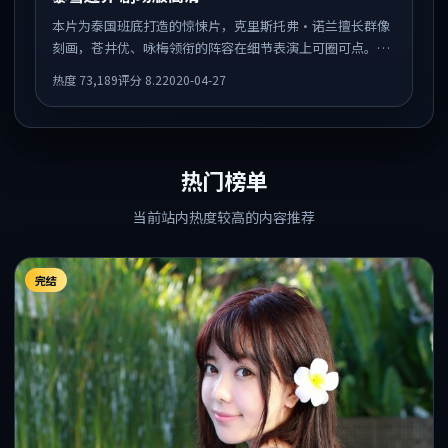
本片为泰国班底打造的惊悚片，克里斯托弗·诺兰擅长群像
刻画，苍井优、咏梅领衔的阵容在细节表演上可圈可点。剧
情围绕一场意外事件发酵，悬念保留到后半段集中释放。
热度
73,189
评分
8.2
2020-04-27
热门榜单
当前站内热度较高的内容推荐
完结