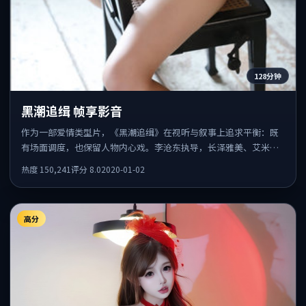
128分钟
黑潮追缉 帧享影音
作为一部爱情类型片，《黑潮追缉》在视听与叙事上追求平衡：既
有场面调度，也保留人物内心戏。李沧东执导，长泽雅美、艾米莉
·布朗特、白宇共同出演，值得一看。
热度
150,241
评分
8.0
2020-01-02
高分