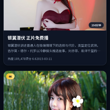
150分钟
银翼潜伏 正片免费播
银翼潜伏讲述普通人在极端情境下的选择与代价，类型定位武侠。
吉尔莫·德尔·托罗以冷静镜头推进故事，刘亦菲、易烊千玺的表
演为全片情绪锚点，结尾留白耐人寻味。
热度
189,478
评分
6.6
2015-03-11
4K