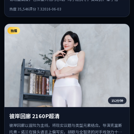
任素汐共同出演，值得一看。
热度
35,546
评分
7.3
2016-06-03
独播
152分钟
彼岸回廊 2160P超清
彼岸回廊以冒险为主线，将现实议题与类型元素结合。导演克里斯
托弗·诺兰在镜头语言上偏写实，胡歌与全智贤的对手戏张力十