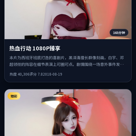
165分钟
热血行动 1080P臻享
本片为西班牙班底打造的喜剧片，黑泽清擅长群像刻画，白宇、邓
超领衔的阵容在细节表演上可圈可点。剧情围绕一场意外事件发
酵，悬念保留到后半段集中释放。
热度
40,306
评分
7.8
2018-08-19
臻彩