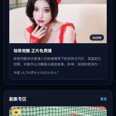
92分钟
极限觉醒 正片免费播
极限觉醒讲述普通人在极端情境下的选择与代价，类型定位
犯罪。许鞍华以冷静镜头推进故事，陈坤、张译的表演为全
片情绪锚点，结尾留白耐人寻味。
热度
14,795
评分
6.9
2023-09-17
剧集专区
更多
4K