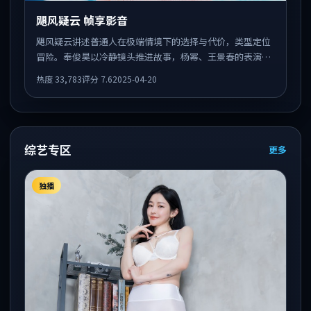
飓风疑云 帧享影音
飓风疑云讲述普通人在极端情境下的选择与代价，类型定位
冒险。奉俊昊以冷静镜头推进故事，杨幂、王景春的表演为
全片情绪锚点，结尾留白耐人寻味。
热度
33,783
评分
7.6
2025-04-20
综艺专区
更多
独播