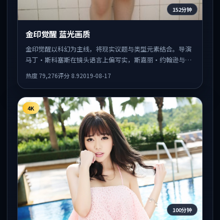
152分钟
金印觉醒 蓝光画质
金印觉醒以科幻为主线，将现实议题与类型元素结合。导演
马丁·斯科塞斯在镜头语言上偏写实，斯嘉丽·约翰逊与张
译的对手戏张力十足，情感层次丰富。
热度
79,276
评分
8.9
2019-08-17
4K
100分钟