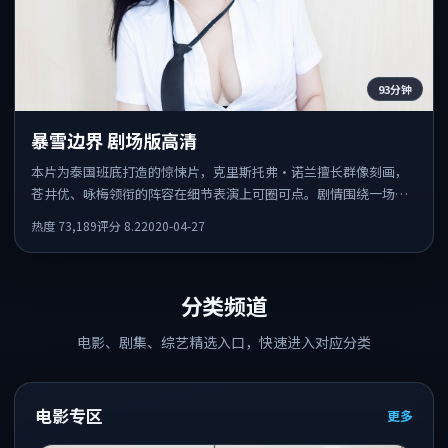
93分钟
暴雪边界 剧场版高清
本片为泰国班底打造的惊悚片，克里斯托弗·诺兰擅长群像刻画，
苍井优、咏梅领衔的阵容在细节表演上可圈可点。剧情围绕一场意
外事件发酵，悬念保留到后半段集中释放。
热度
73,189
评分
8.2
2020-04-27
分类频道
电影、剧集、综艺精选入口，快速进入对应分类
电影专区
更多