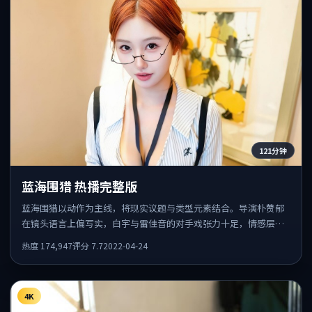
121分钟
蓝海围猎 热播完整版
蓝海围猎以动作为主线，将现实议题与类型元素结合。导演朴赞郁
在镜头语言上偏写实，白宇与雷佳音的对手戏张力十足，情感层次
丰富。
热度
174,947
评分
7.7
2022-04-24
4K