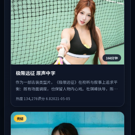
166分钟
极限远征 原声中字
作为一部古装类型片，《极限远征》在视听与叙事上追求平
衡：既有场面调度，也保留人物内心戏。杜琪峰执导，陈
坤、河正宇、雷佳音共同出演，值得一看。
热度
134,276
评分
6.8
2021-05-05
完结