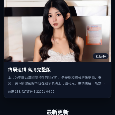
119分钟
终局追缉 高清完整版
本片为中国台湾班底打造的科幻片，是枝裕和擅长群像刻画，秦
昊、裴斗娜领衔的阵容在细节表演上可圈可点。剧情围绕一场意外
事件发酵，悬念保留到后半段集中释放。
热度
133,427
评分
8.2
2021-04-05
最新更新