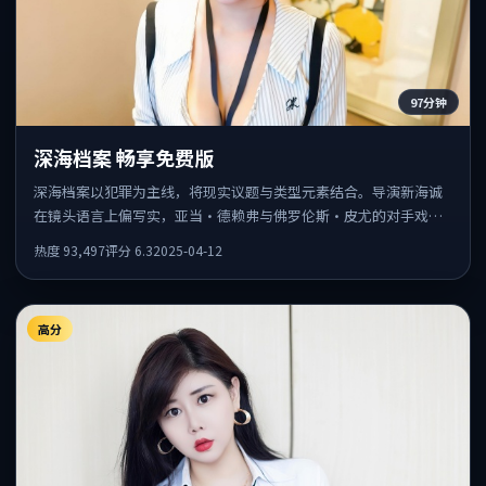
97分钟
深海档案 畅享免费版
深海档案以犯罪为主线，将现实议题与类型元素结合。导演新海诚
在镜头语言上偏写实，亚当·德赖弗与佛罗伦斯·皮尤的对手戏张
力十足，情感层次丰富。
热度
93,497
评分
6.3
2025-04-12
高分