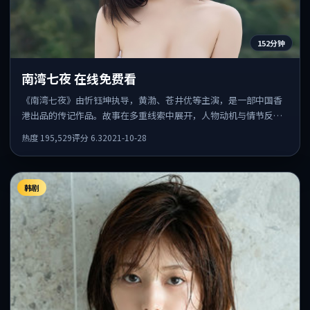
152分钟
南湾七夜 在线免费看
《南湾七夜》由忻钰坤执导，黄渤、苍井优等主演，是一部中国香
港出品的传记作品。故事在多重线索中展开，人物动机与情节反转
相互咬合，整体节奏紧凑，适合喜欢强叙事的观众。
热度
195,529
评分
6.3
2021-10-28
韩剧