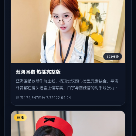
121分钟
蓝海围猎 热播完整版
蓝海围猎以动作为主线，将现实议题与类型元素结合。导演
朴赞郁在镜头语言上偏写实，白宇与雷佳音的对手戏张力十
足，情感层次丰富。
热度
174,947
评分
7.7
2022-04-24
热播