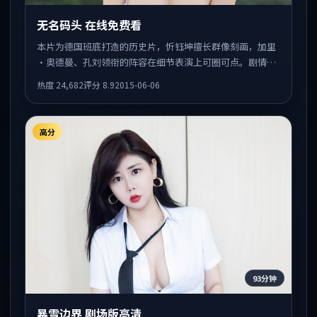
无名码头 在线免费看
本片为德国班底打造的历史片，忻钰坤擅长群像刻画，加里
·奥德曼、孔刘领衔的阵容在细节表演上可圈可点。剧情围
绕一场意外事件发酵，悬念保留到后半段集中释放。
热度
24,682
评分
8.9
2015-06-06
高分
93分钟
暴雪边界 剧场版高清