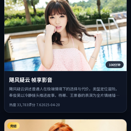
100分钟
飓风疑云 帧享影音
飓风疑云讲述普通人在极端情境下的选择与代价，类型定位冒险。
奉俊昊以冷静镜头推进故事，杨幂、王景春的表演为全片情绪锚
点，结尾留白耐人寻味。
热度
33,783
评分
7.6
2025-04-20
完结