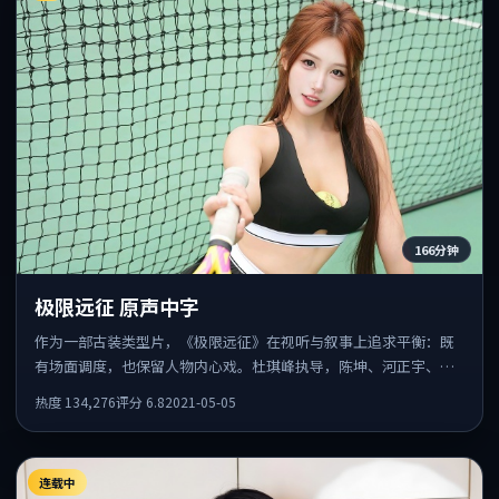
166分钟
极限远征 原声中字
作为一部古装类型片，《极限远征》在视听与叙事上追求平衡：既
有场面调度，也保留人物内心戏。杜琪峰执导，陈坤、河正宇、雷
佳音共同出演，值得一看。
热度
134,276
评分
6.8
2021-05-05
连载中