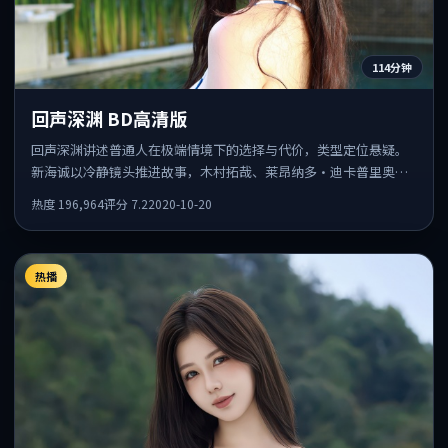
114分钟
回声深渊 BD高清版
回声深渊讲述普通人在极端情境下的选择与代价，类型定位悬疑。
新海诚以冷静镜头推进故事，木村拓哉、莱昂纳多·迪卡普里奥的
表演为全片情绪锚点，结尾留白耐人寻味。
热度
196,964
评分
7.2
2020-10-20
热播