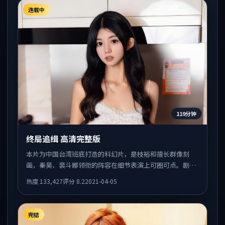
连载中
119分钟
终局追缉 高清完整版
本片为中国台湾班底打造的科幻片，是枝裕和擅长群像刻
画，秦昊、裴斗娜领衔的阵容在细节表演上可圈可点。剧情
围绕一场意外事件发酵，悬念保留到后半段集中释放。
热度
133,427
评分
8.2
2021-04-05
完结