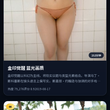
152分钟
金印觉醒 蓝光画质
金印觉醒以科幻为主线，将现实议题与类型元素结合。导演马丁·
斯科塞斯在镜头语言上偏写实，斯嘉丽·约翰逊与张译的对手戏张
力十足，情感层次丰富。
热度
79,276
评分
8.9
2019-08-17
4K