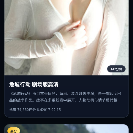
147分钟
危城行动 剧场版高清
《危城行动》由洪常秀执导，黄渤、裴斗娜等主演，是一部印度出
品的战争作品。故事在多重线索中展开，人物动机与情节反转相互
咬合，整体节奏紧凑，适合喜欢强叙事的观众。
热度
79,880
评分
6.4
2017-02-15
高分