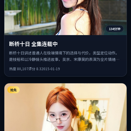
134分钟
断桥十日 全集连载中
断桥十日讲述普通人在极端情境下的选择与代价，类型定位动作。
是枝裕和以冷静镜头推进故事，吴京、宋康昊的表演为全片情绪锚
点，结尾留白耐人寻味。
热度
80,107
评分
8.3
2015-01-19
抢先