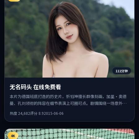
111分钟
无名码头 在线免费看
本片为德国班底打造的历史片，忻钰坤擅长群像刻画，加里·奥德
曼、孔刘领衔的阵容在细节表演上可圈可点。剧情围绕一场意外事
件发酵，悬念保留到后半段集中释放。
热度
24,682
评分
8.9
2015-06-06
4K