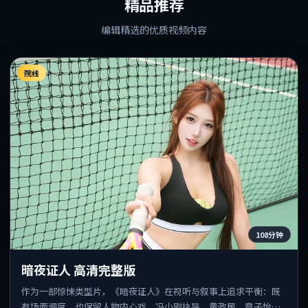
精品推荐
编辑精选的优质视频内容
院线
108分钟
暗夜证人 高清完整版
作为一部惊悚类型片，《暗夜证人》在视听与叙事上追求平衡：既
有场面调度，也保留人物内心戏。冯小刚执导，黄政民、章子怡、